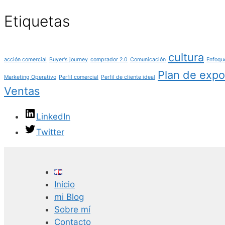
Etiquetas
cultura
acción comercial
Buyer's journey
comprador 2.0
Comunicación
Enfoqu
Plan de expo
Marketing Operativo
Perfil comercial
Perfil de cliente ideal
Ventas
LinkedIn
Twitter
Inicio
mi Blog
Sobre mí
Contacto