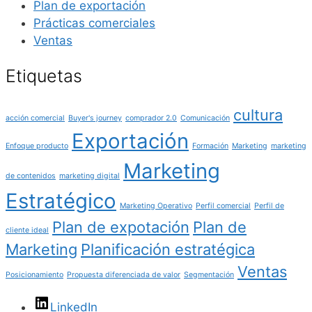
Plan de exportación
Prácticas comerciales
Ventas
Etiquetas
cultura
acción comercial
Buyer's journey
comprador 2.0
Comunicación
Exportación
Enfoque producto
Formación
Marketing
marketing
Marketing
de contenidos
marketing digital
Estratégico
Marketing Operativo
Perfil comercial
Perfil de
Plan de expotación
Plan de
cliente ideal
Marketing
Planificación estratégica
Ventas
Posicionamiento
Propuesta diferenciada de valor
Segmentación
LinkedIn