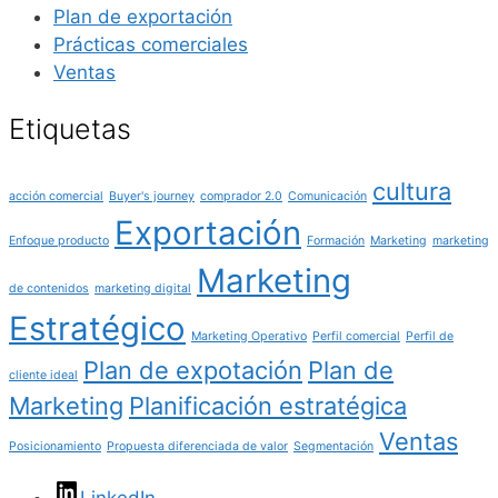
Plan de exportación
Prácticas comerciales
Ventas
Etiquetas
cultura
acción comercial
Buyer's journey
comprador 2.0
Comunicación
Exportación
Enfoque producto
Formación
Marketing
marketing
Marketing
de contenidos
marketing digital
Estratégico
Marketing Operativo
Perfil comercial
Perfil de
Plan de expotación
Plan de
cliente ideal
Marketing
Planificación estratégica
Ventas
Posicionamiento
Propuesta diferenciada de valor
Segmentación