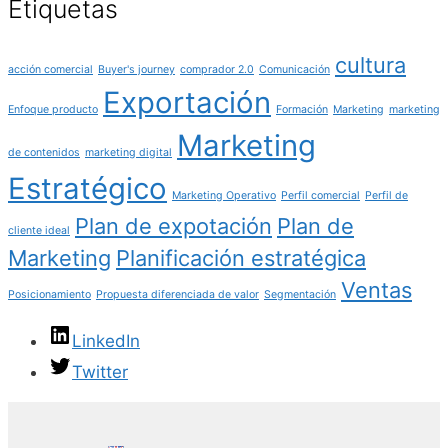
Etiquetas
cultura
acción comercial
Buyer's journey
comprador 2.0
Comunicación
Exportación
Enfoque producto
Formación
Marketing
marketing
Marketing
de contenidos
marketing digital
Estratégico
Marketing Operativo
Perfil comercial
Perfil de
Plan de expotación
Plan de
cliente ideal
Marketing
Planificación estratégica
Ventas
Posicionamiento
Propuesta diferenciada de valor
Segmentación
LinkedIn
Twitter